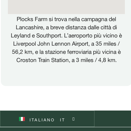
ENGLISH
EN
Plocks Farm si trova nella campagna del
FRANÇAIS
FR
Lancashire, a breve distanza dalle città di
Leyland e Southport. L’aeroporto più vicino è
DEUTSCH
DE
Liverpool John Lennon Airport, a 35 miles /
56,2 km, e la stazione ferroviaria più vicina è
NEDERLANDS
NL
Croston Train Station, a 3 miles / 4,8 km.
POLSKI
PL
ČEŠTINA
CZ
ESPAÑOL
ES
ITALIANO
SVENSKA
SV
IT